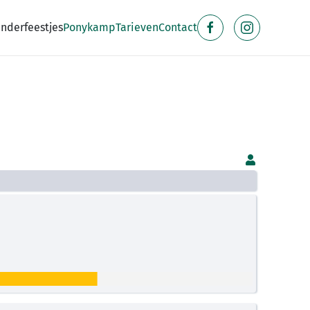
inderfeestjes
Ponykamp
Tarieven
Contact